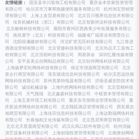
友情链接：
固安县华川装饰工程有限公司
重庆金本世家投资管理
有限公司
哈尔滨市万事帮跑腿便民服务有限公司
杭州淘宝营销管
理有限公司
上海上友贸易有限公司
北京百川视界信息技术有限公
司
佳良机械科技（浙江）有限公司
北京智新祥业科技有限公司
北京敞椅科技有限公司
襄阳市襄州区西典青少年拓展服务有限公
司
南辰寰宇（北京）科技有限公司
福建省广福茶业有限责任公
司
沈阳琼澜建材有限公司
河北旷世无匹科技有限公司
九江将进
酒酒业营销有限公司
北京背篓科技有限公司
北京尚品天工装饰工
程有限公司
北京浩朝科技有限公司
周易算命
深圳忆雁传媒有限
公司
安平县美众丝网制品有限公司
北京轻停网络科技有限公司
上海扬梦宏松网络科技有限公司
保定市强源商贸有限公司
北京
壹企行商贸有限公司
淮安珑琥信息科技有限公司
哈尔滨思远扶摇
网络科技有限公司
苏州美莱特电器有限公司
济南圣威安防技术有
限公司
诚信机械设备
上海灼然网络科技有限公司
北京贸精科技
有限公司
天气预报
北京鑫森科技有限公司
中植资本管理有限公
司
上海五美环境工程有限公司
重庆东导朋商业管理有限公司
重
庆新追求网络科技有限公司
北京颐廷酒店管理有限公司
西安展吉
旭商贸有限公司
上海佳宗信息科技有限公司
上海达勤瑞网络科技
有限公司
长春伽柏文化传媒有限公司
北京恳尼蒂商贸有限公司
北京北天星晨商贸有限公司
武汉出风口软件有限公司
杭州润扬
演艺设备科技有限公司
上海创瑞投资管理有限公司
云南推创网络