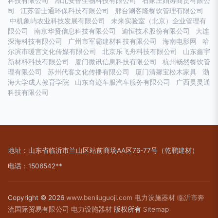
科技有限公司
湖北安香生物科技有限公司
石家庄娟涛商贸有限公
司
江苏管士通环保科技有限公司
邢台涮客隆餐饮管理有限公司
中机象屿农业科技发展有限公司
未来实验室（北京）企业管理有
限公司
南京华贤信息科技有限公司
迪恒技术股份有限公司
大连
深海科技有限公司
广州市军霸建材科技有限公司
海南电影网
哈
尔滨市暖言文化传媒有限公司
北京乐飞舟科技有限公司
山东鑫宇
新材料科技有限公司
厦门微讯信息科技有限公司
杭州畅然餐饮管
理有限公司
苏州代客文化传播有限公司
厦门清馨宝松木家具
渤
海大学成人教育学院
山东奇迹车服汽车服务有限公司
广西灵灵通
科技有限公司
地址：山东省临沂市兰山区站前商场AA区76-77号（乾鹏建材）
电话：1506542**
Copyright © 2026
www.benliuguoji.com
电力设施器材
临沂市奔
流国际贸易有限公司
电力设施器材
版权所有
Sitemap